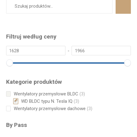
Filtruj według ceny
-
Kategorie produktów
3
Wentylatory przemysłowe BLDC
3
products
3
WD BLDC typu N. Tesla IQ
3
products
3
Wentylatory przemysłowe dachowe
3
products
By Pass