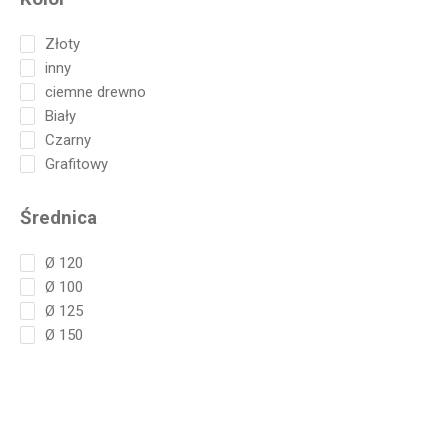
Złoty
inny
ciemne drewno
Biały
Czarny
Grafitowy
Średnica
Ø 120
Ø 100
Ø 125
Ø 150