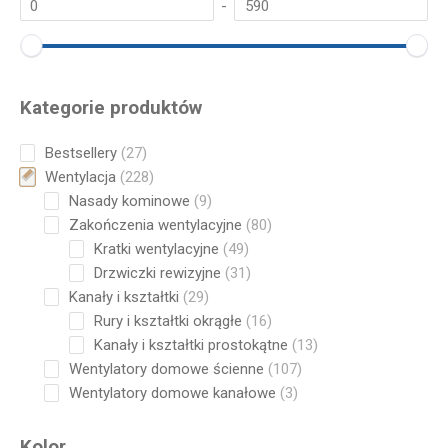
-
Kategorie produktów
27
Bestsellery
27
products
228
Wentylacja
228
products
9
Nasady kominowe
9
products
80
Zakończenia wentylacyjne
80
products
49
Kratki wentylacyjne
49
products
31
Drzwiczki rewizyjne
31
products
29
Kanały i kształtki
29
products
16
Rury i kształtki okrągłe
16
products
13
Kanały i kształtki prostokątne
13
products
107
Wentylatory domowe ścienne
107
products
3
Wentylatory domowe kanałowe
3
products
Kolor