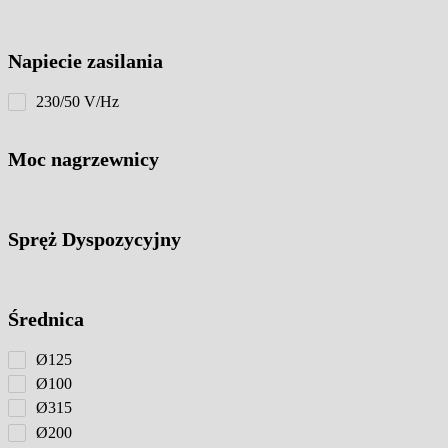
Napiecie zasilania
230/50 V/Hz
Moc nagrzewnicy
Spręż Dyspozycyjny
Średnica
Ø125
Ø100
Ø315
Ø200