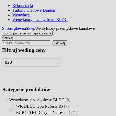
Rekuperacja
Turbiny wiatrowe Dragon
Wentylacja
Wentylatory przemysłowe BLDC
Strona główna
Sklep
Wentylatory przemysłowe kanałowe
Szukaj
Szukaj
Filtruj według ceny
Kategorie produktów
8
Wentylatory przemysłowe BLDC
8
products
7
WK BLDC typu N.Tesla IQ
7
products
1
EURO 0 BLDC typu N. Tesla IQ
1