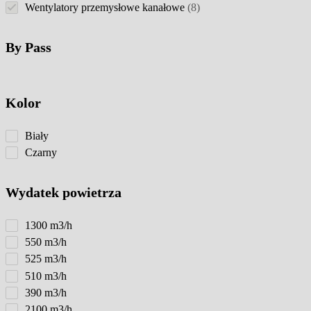
product
8
Wentylatory przemysłowe kanałowe
8
products
By Pass
Kolor
Biały
Czarny
Wydatek powietrza
1300 m3/h
550 m3/h
525 m3/h
510 m3/h
390 m3/h
2100 m3/h