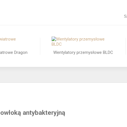
S
iatrowe Dragon
Wentylatory przemysłowe BLDC
powłoką antybakteryjną