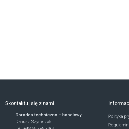
Skontaktuj się z nami
Informac
Doradca techniczno – handlowy
Polityka p
Dariusz Szymczak
Regulamin
Tel: +48 695 885 461