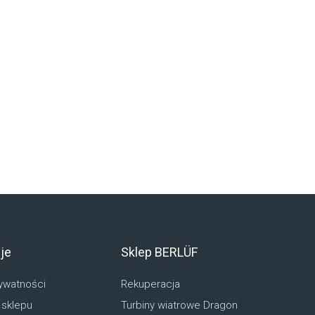
je
Sklep BERLÜF
rywatności
Rekuperacja
 sklepu
Turbiny wiatrowe Dragon