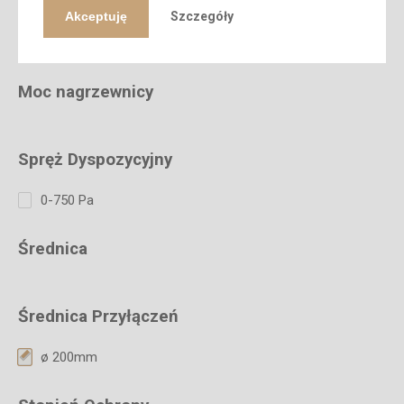
Akceptuję
Szczegóły
Napiecie zasilania
Moc nagrzewnicy
Spręż Dyspozycyjny
0-750 Pa
Średnica
Średnica Przyłączeń
ø 200mm