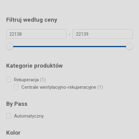
Filtruj według ceny
-
Kategorie produktów
1
Rekuperacja
1
product
1
Centrale wentylacyjno-rekuperacyjne
1
product
By Pass
Automatyczny
Kolor