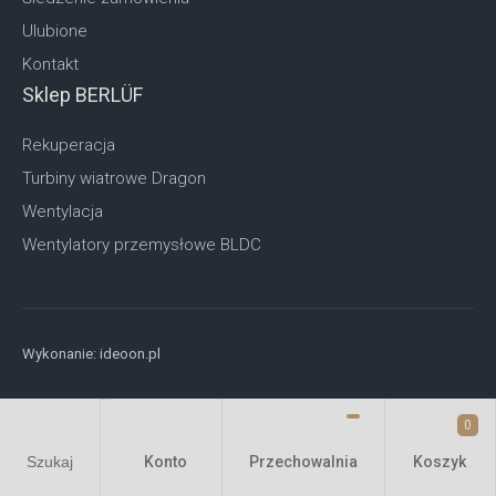
Ulubione
Kontakt
Sklep BERLÜF
Rekuperacja
Turbiny wiatrowe Dragon
Wentylacja
Wentylatory przemysłowe BLDC
Wykonanie:
ideoon.pl
0
Konto
Przechowalnia
Szukaj
Koszyk