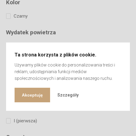
Kolor
Czarny
Wydatek powietrza
500 m³/h
600 m³/h
Ta strona korzysta z plików cookie.
Używamy plików cookie do personalizowania treści i
Ciśnienie akustyczne
reklam, udostępniania funkcji mediów
społecznościowych i analizowania naszego ruchu.
<52 dB
<53 dbA
Akceptuję
Szczegóły
Klasa izolacyjna
I (pierwsza)