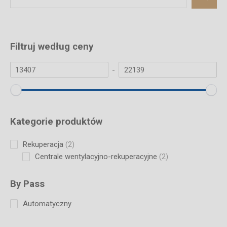
Filtruj według ceny
-
Kategorie produktów
2
Rekuperacja
2
products
2
Centrale wentylacyjno-rekuperacyjne
2
products
By Pass
Automatyczny