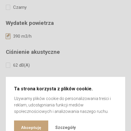
Czarny
Wydatek powietrza
390 m3/h
Ciśnienie akustyczne
62 dB(A)
Klasa izolacyjna
Ta strona korzysta z plików cookie.
Klasa I
Używamy plików cookie do personalizowania treści i
reklam, udostępniania funkcji mediów
Ozonator
społecznościowych i analizowania naszego ruchu.
Akceptuję
Szczegóły
Napiecie zasilania