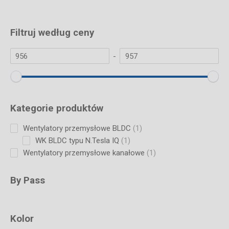
Filtruj według ceny
-
Kategorie produktów
1
Wentylatory przemysłowe BLDC
1
product
1
WK BLDC typu N.Tesla IQ
1
product
1
Wentylatory przemysłowe kanałowe
1
product
By Pass
Kolor