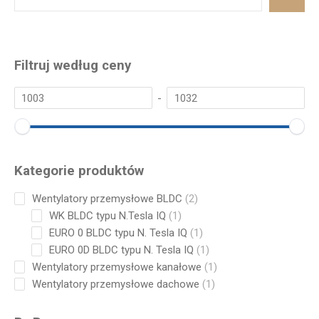
Filtruj według ceny
-
Kategorie produktów
2
Wentylatory przemysłowe BLDC
2
products
1
WK BLDC typu N.Tesla IQ
1
product
1
EURO 0 BLDC typu N. Tesla IQ
1
product
1
EURO 0D BLDC typu N. Tesla IQ
1
product
1
Wentylatory przemysłowe kanałowe
1
product
1
Wentylatory przemysłowe dachowe
1
product