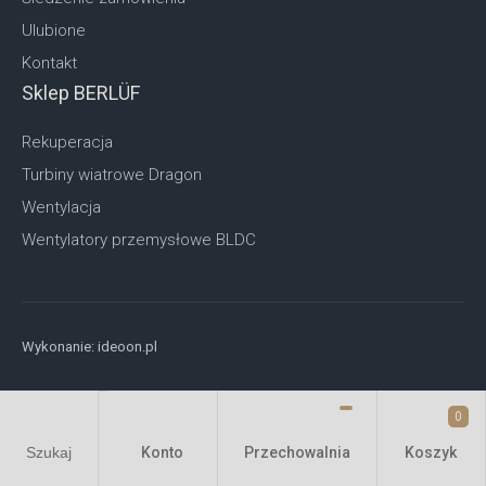
Ulubione
Kontakt
Sklep BERLÜF
Rekuperacja
Turbiny wiatrowe Dragon
Wentylacja
Wentylatory przemysłowe BLDC
Wykonanie:
ideoon.pl
0
Konto
Przechowalnia
Szukaj
Koszyk