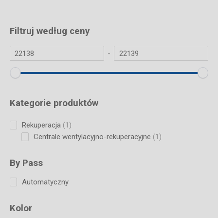
Filtruj według ceny
-
Kategorie produktów
1
Rekuperacja
1
product
1
Centrale wentylacyjno-rekuperacyjne
1
product
By Pass
Automatyczny
Kolor