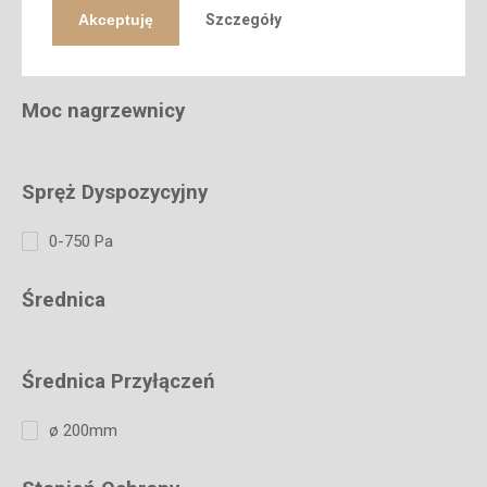
Akceptuję
Szczegóły
Napiecie zasilania
Moc nagrzewnicy
Spręż Dyspozycyjny
0-750 Pa
Średnica
Średnica Przyłączeń
ø 200mm