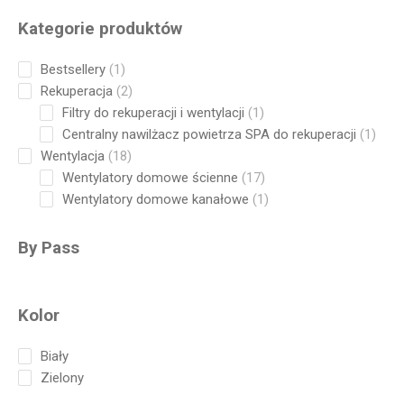
Kategorie produktów
1
Bestsellery
1
product
2
Rekuperacja
2
products
1
Filtry do rekuperacji i wentylacji
1
product
1
Centralny nawilżacz powietrza SPA do rekuperacji
1
produ
18
Wentylacja
18
products
17
Wentylatory domowe ścienne
17
products
1
Wentylatory domowe kanałowe
1
product
By Pass
Kolor
Biały
Zielony