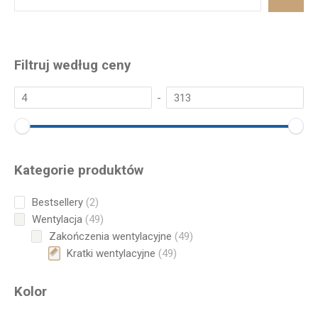
Filtruj według ceny
-
Kategorie produktów
2
Bestsellery
2
products
49
Wentylacja
49
products
49
Zakończenia wentylacyjne
49
products
49
Kratki wentylacyjne
49
products
Kolor