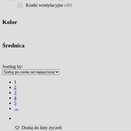
products
49
Kratki wentylacyjne
49
products
Kolor
Średnica
Sorting by:
1
2
3
4
5
→
Dodaj do listy życzeń