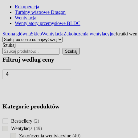
Rekuperacja
Turbiny wiatrowe Dragon
Wentylacja
Wentylatory przemysłowe BLDC
Strona główna
Sklep
Wentylacja
Zakończenia wentylacyjne
Kratki wen
Szukaj
Szukaj
Filtruj według ceny
Kategorie produktów
2
Bestsellery
2
products
49
Wentylacja
49
products
49
Zakończenia wentylacyjne
49