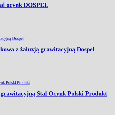
 stal ocynk DOSPEL
kowa z żaluzją grawitacyjną Dospel
grawitacyjną Stal Ocynk Polski Produkt