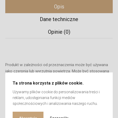
Opis
Dane techniczne
Opinie (0)
Produkt w zależności od przeznaczenia może być używana
jako czerpnia lub wyrzutnia powietrza. Może być stosowana
na zewnątrz jak i wewnątrz pomieszczenia. Charakteryzuje
Ta strona korzysta z plików cookie.
się estetycznym wyglądem i dużą trwałością. Została
wyprodukowana w Polsce. 45-letnie doświadczenie firmy
Używamy plików cookie do personalizowania treści i
DOSPEL w produkcji to gwarancja najwyższej jakości.
reklam, udostępniania funkcji mediów
społecznościowych i analizowania naszego ruchu.
Akceptuję
Szczegóły