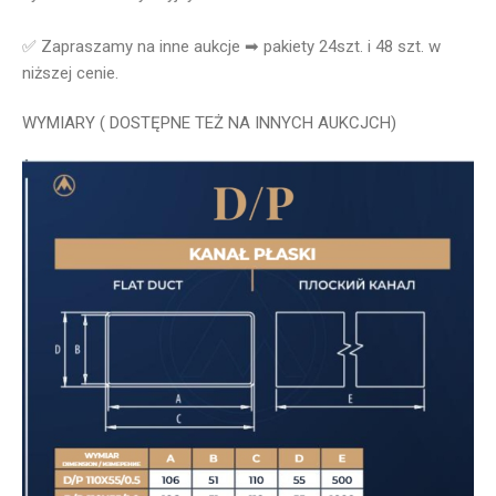
✅ Zapraszamy na inne aukcje ➡ pakiety 24szt. i 48 szt. w
niższej cenie.
WYMIARY ( DOSTĘPNE TEŻ NA INNYCH AUKCJCH)