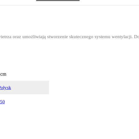
trza oraz umożliwiają stworzenie skutecznego systemu wentylacji. D
 cm
Połysk
50