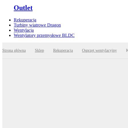
Outlet
Rekuperacja
Turbiny wiatrowe Dragon
Wentylacja
Wentylatory przemysłowe BLDC
Strona główna
Sklep
Rekuperacja
Osprzęt wentylacyjny
K