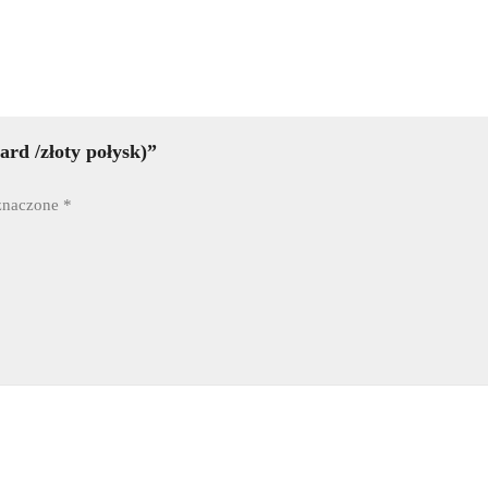
rd /złoty połysk)”
znaczone
*