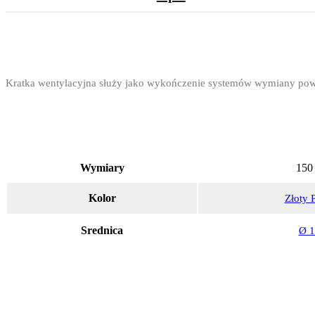
Kratka wentylacyjna służy jako wykończenie systemów wymiany powie
Wymiary
150
Kolor
Złoty 
Srednica
Ø 1