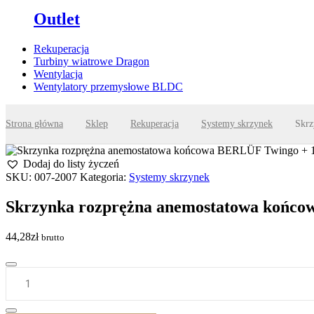
Outlet
Rekuperacja
Turbiny wiatrowe Dragon
Wentylacja
Wentylatory przemysłowe BLDC
Strona główna
Sklep
Rekuperacja
Systemy skrzynek
Skrz
Dodaj do listy życzeń
SKU:
007-2007
Kategoria:
Systemy skrzynek
Skrzynka rozprężna anemostatowa końco
44,28
zł
brutto
ilość
Skrzynka
rozprężna
anemostatowa