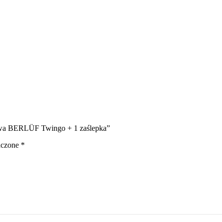
cowa BERLÜF Twingo + 1 zaślepka”
aczone
*