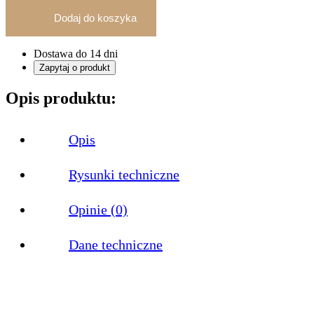
końcowa
Dodaj do koszyka
BERLÜF
Twingo
+
Dostawa do 14 dni
1
Zapytaj o produkt
zaślepka
Opis produktu:
Opis
Rysunki techniczne
Opinie (0)
Dane techniczne