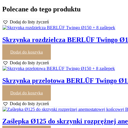
Polecane do tego produktu
Dodaj do listy życzeń
Skrzynka rozdzielcza BERLÜF Twingo Ø15
Dodaj do koszyka
157,44
zł
brutto
Dodaj do listy życzeń
Skrzynka przelotowa BERLÜF Twingo Ø15
Dodaj do koszyka
157,44
zł
brutto
Dodaj do listy życzeń
Zaślepka Ø125 do skrzynki rozprężnej a