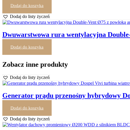
Dodaj do koszyka
8,61
zł
brutto
Dodaj do listy życzeń
Dwuwarstwowa rura wentylacyjna Double-
Dodaj do koszyka
461,25
zł
brutto
Zobacz inne produkty
Dodaj do listy życzeń
Generator prądu przenośny hybrydowy Dos
Dodaj do koszyka
9.990,00
zł
brutto
Dodaj do listy życzeń