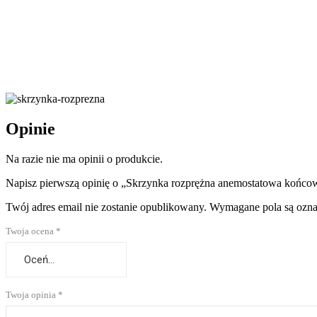
Dowiedz się jeszcze więcej o produkcie
Opinie
Na razie nie ma opinii o produkcie.
Napisz pierwszą opinię o „Skrzynka rozprężna anemostatowa koń
Twój adres email nie zostanie opublikowany.
Wymagane pola są ozn
Twoja ocena
*
Twoja opinia
*