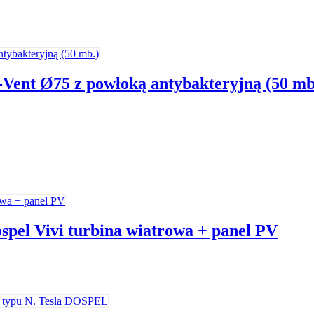
Vent Ø75 z powłoką antybakteryjną (50 mb
pel Vivi turbina wiatrowa + panel PV