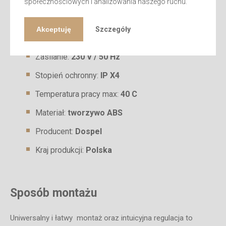
Ciśnienie akustyczne:
40db(A)
społecznościowych i analizowania naszego ruchu.
Waga:
0,45Kg
Akceptuję
Szczegóły
Średnica:
100 mm
Zasilanie:
230 V / 50 Hz
Stopień ochronny:
IP X4
Temperatura pracy max:
40 C
Materiał:
tworzywo ABS
Producent:
Dospel
Kraj produkcji:
Polska
Sposób montażu
Uniwersalny i łatwy montaż oraz intuicyjna regulacja to