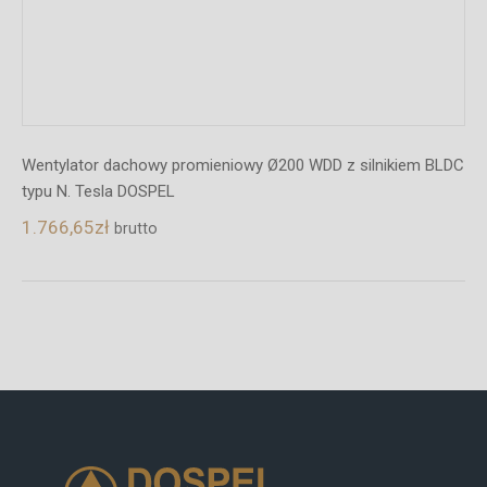
WDD z silnikiem BLDC
Wentylator dachowy promieniowy Ø150 WDD
typu N. Tesla DOSPEL
1.355,91
zł
brutto