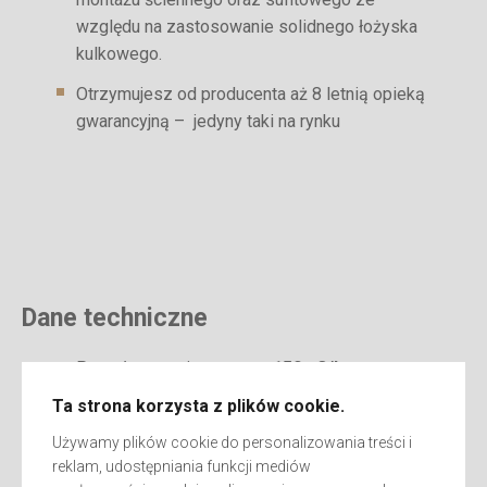
względu na zastosowanie solidnego łożyska
kulkowego.
Otrzymujesz od producenta aż 8 letnią opieką
gwarancyjną – jedyny taki na rynku
Dane techniczne
Przepływ powietrza max:
150m3/h
Ta strona korzysta z plików cookie.
Pobór mocy:
17W
Używamy plików cookie do personalizowania treści i
Ciśnienie statyczne:
49Pa
reklam, udostępniania funkcji mediów