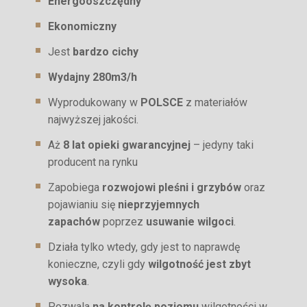
Energooszczędny
Ekonomiczny
Jest
bardzo cichy
Wydajny 280m3/h
Wyprodukowany w
POLSCE
z materiałów
najwyższej jakości.
Aż
8 lat opieki gwarancyjnej
– jedyny taki
producent na rynku
Zapobiega
rozwojowi pleśni i grzybów
oraz
pojawianiu się
nieprzyjemnych
zapachów
poprzez
usuwanie wilgoci
.
Działa tylko wtedy, gdy jest to naprawdę
konieczne, czyli gdy
wilgotność jest zbyt
wysoka
.
Pozwala
na kontrolę poziomu
wilgotności w