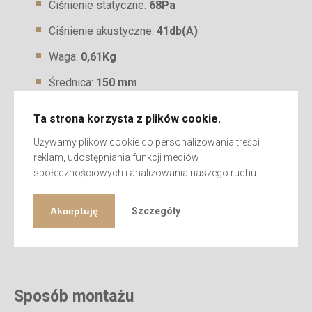
Ciśnienie statyczne:
68Pa
Ciśnienie akustyczne:
41db(A)
Waga:
0,61Kg
Średnica:
150 mm
Zasilanie:
230 V / 50 Hz
Ta strona korzysta z plików cookie.
Stopień ochronny:
IP X4
Używamy plików cookie do personalizowania treści i
reklam, udostępniania funkcji mediów
Temperatura pracy max:
40 C
społecznościowych i analizowania naszego ruchu.
Materiał:
tworzywo ABS
Producent:
Dospel
Akceptuję
Szczegóły
Kraj produkcji:
Polska
Sposób montażu