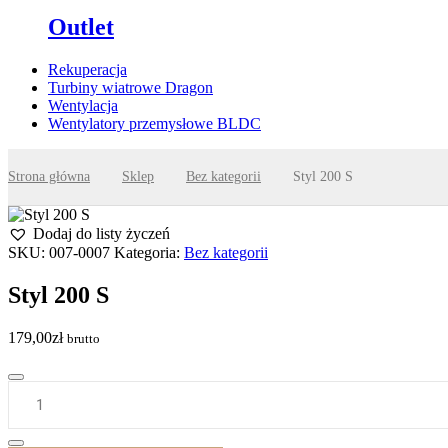
Outlet
Rekuperacja
Turbiny wiatrowe Dragon
Wentylacja
Wentylatory przemysłowe BLDC
Strona główna
Sklep
Bez kategorii
Styl 200 S
Dodaj do listy życzeń
SKU:
007-0007
Kategoria:
Bez kategorii
Styl 200 S
179,00
zł
brutto
ilość
Styl
200
S