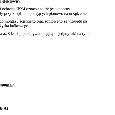
i efektowny
.
ń ochrony IPX4 oznacza to, że jest odporny
dy przy kroplach opadających pionowo na urządzenie
do montażu ściennego oraz sufitowego ze względu na
ożyska kulkowego.
 aż 8 letnią opieką gwarancyjną – jedyny taki na rynku
400m3/h
b(A)