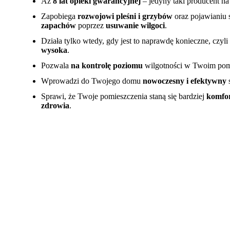
Aż
8 lat opieki gwarancyjnej
– jedyny taki producent na
Zapobiega
rozwojowi pleśni i grzybów
oraz pojawianiu 
zapachów
poprzez
usuwanie wilgoci
.
Działa tylko wtedy, gdy jest to naprawdę konieczne, czyl
wysoka
.
Pozwala
na kontrolę poziomu
wilgotności w Twoim pom
Wprowadzi do Twojego domu
nowoczesny i efektywny
s
Sprawi, że Twoje pomieszczenia staną się bardziej
komfor
zdrowia
.