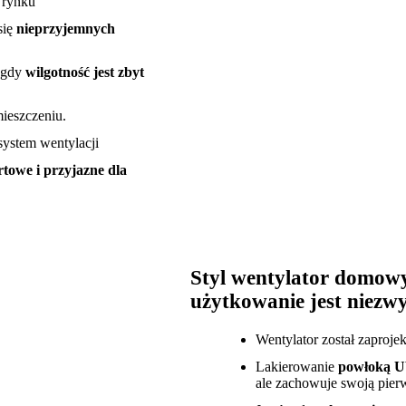
 rynku
się
nieprzyjemnych
i gdy
wilgotność jest zbyt
ieszczeniu.
ystem wentylacji
towe i przyjazne dla
Styl wentylator domowy 
użytkowanie jest niezwy
Wentylator został zaproj
Lakierowanie
powłoką 
ale zachowuje swoją pier