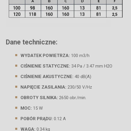
Dane techniczne:
WYDATEK POWIETRZA:
100 m3/h
CIŚNIENIE STATYCZNE:
34 Pa / 3.47 mm H2O
CIŚNIENIE AKUSTYCZNE:
40 dB(A)
NAPIĘCIE ZASILANIA:
230/50 V/Hz
OBROTY SILNIKA:
2650 obr./min.
MOC:
15 W
POBÓR PRĄDU:
0.12 A
WAGA:
0.34 kg