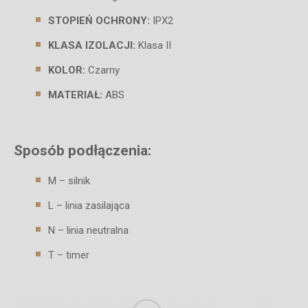
STOPIEŃ OCHRONY:
IPX2
KLASA IZOLACJI:
Klasa II
KOLOR:
Czarny
MATERIAŁ:
ABS
Sposób podłączenia:
M – silnik
L – linia zasilająca
N – linia neutralna
T – timer