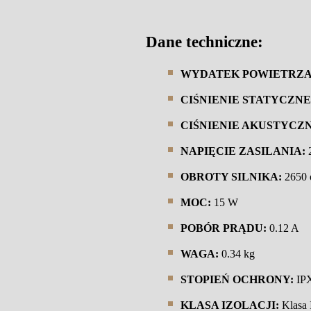
Dane techniczne:
WYDATEK POWIETRZA
CIŚNIENIE STATYCZNE
CIŚNIENIE AKUSTYCZN
NAPIĘCIE ZASILANIA:
2
OBROTY SILNIKA:
2650 o
MOC:
15 W
POBÓR PRĄDU:
0.12 A
WAGA:
0.34 kg
STOPIEŃ OCHRONY:
IP
KLASA IZOLACJI:
Klasa 