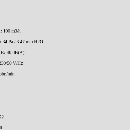
:
100 m3/h
:
34 Pa / 3.47 mm H2O
E:
40 dB(A)
30/50 V/Hz
br./min.
X2
II