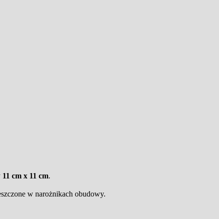
y
11 cm x 11 cm
.
szczone w narożnikach obudowy.