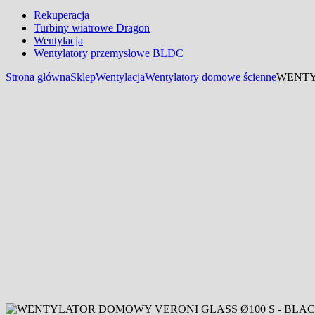
Rekuperacja
Turbiny wiatrowe Dragon
Wentylacja
Wentylatory przemysłowe BLDC
Strona główna
Sklep
Wentylacja
Wentylatory domowe ścienne
WENTY