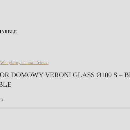
MARBLE
,
Wentylatory domowe ścienne
R DOMOWY VERONI GLASS Ø100 S – 
BLE
to