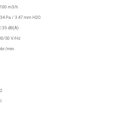
100 m3/h
34 Pa / 3.47 mm H2O
:
35 dB(A)
0/50 V/Hz
br./min.
2
I