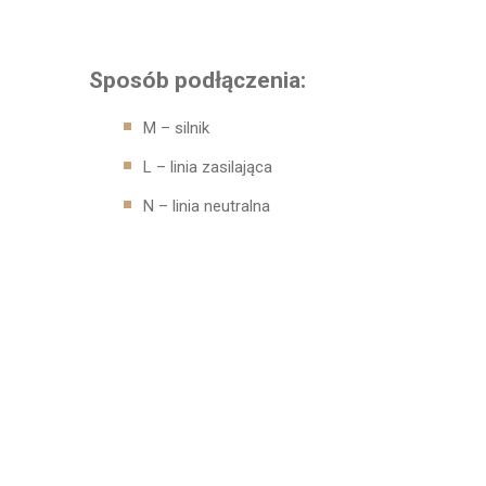
Sposób podłączenia:
M – silnik
L – linia zasilająca
N – linia neutralna