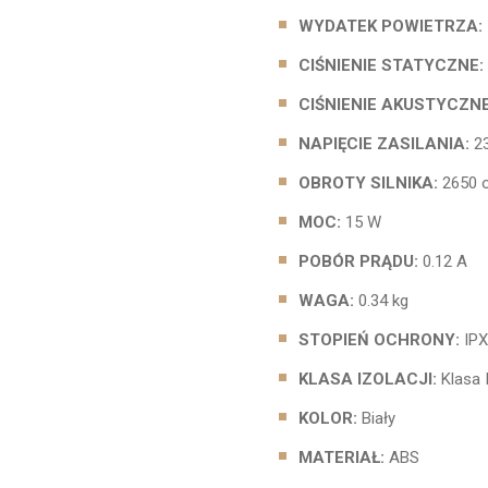
WYDATEK POWIETRZA:
CIŚNIENIE STATYCZNE:
CIŚNIENIE AKUSTYCZNE
NAPIĘCIE ZASILANIA:
23
OBROTY SILNIKA:
2650 o
MOC:
15 W
POBÓR PRĄDU:
0.12 A
WAGA:
0.34 kg
STOPIEŃ OCHRONY:
IPX
KLASA IZOLACJI:
Klasa I
KOLOR:
Biały
MATERIAŁ:
ABS