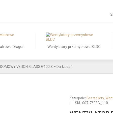
S
iatrowe Dragon
Wentylatory przemysłowe BLDC
OMOWY VERONI GLASS Ø100 S – Dark Leaf
Kategorie:
Bestsellery
,
Went
SKU:
007-7608B_110