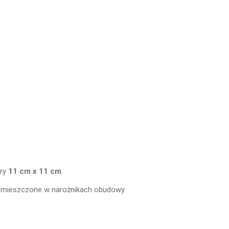
ary
11 cm x 11 cm
.
mieszczone w narożnikach obudowy.