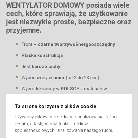
WENTYLATOR DOMOWY posiada wiele
cech, które sprawiają, że użytkowanie
jest niezwykle proste, bezpieczne oraz
przyjemne.
Front
– czarne tworzywo
Energooszczędny
Płaska konstrukcja
Jest
bardzo cichy
Wyposażony w
timer
(od 2 do 23 min)
Wyprodukowany w
POLSCE
z materiałów
najwyższej jakości.
Ta strona korzysta z plików cookie.
Aż
8 lat opieki gwarancyjnej
– jedyny taki
producent na rynku.
Używamy plików cookie do personalizowania treści i
reklam, udostępniania funkcji mediów
społecznościowych i analizowania naszego ruchu.