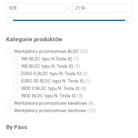
-
Kategorie produktów
20
Wentylatory przemysłowe BLDC
20
products
7
WK BLDC typu N.Tesla IQ
7
products
3
WD BLDC typu N. Tesla IQ
3
products
2
EURO 0 BLDC typu N. Tesla IQ
2
products
1
EURO 0D BLDC typu N. Tesla IQ
1
product
4
WDD II BLDC typu N. Tesla IQ
4
products
4
WDD BLDC typu N. Tesla IQ
4
products
8
Wentylatory przemysłowe kanałowe
8
products
12
Wentylatory przemysłowe dachowe
12
products
By Pass