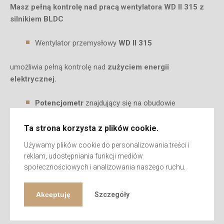
Masz pełną kontrolę nad pracą wentylatora WD II 315 z
silnikiem BLDC
Wentylator przemysłowy
WD II 315
umożliwia pełną kontrolę nad
zużyciem energii
elektrycznej.
Potencjometr
znajdujący się na obudowie
daje możliwość ustawienia mocy w zależności od potrzeb
Ta strona korzysta z plików cookie.
Używamy plików cookie do personalizowania treści i
Przełomowe silniki BLDC typu N. Tesla zastosowane w
reklam, udostępniania funkcji mediów
wentylatorach przemysłowych WD II gwarantują ich
społecznościowych i analizowania naszego ruchu.
NIEZAWODNOŚĆ.
Akceptuję
Szczegóły