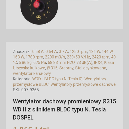
Znaczniki:
0.58 A
,
0.64 A
,
0.7 A
,
1250 rpm
,
131 W
,
144 W
,
163 W
,
1780 rpm
,
2200 m3/h
,
230/50 V/Hz
,
2420 rpm
,
40
°C
,
5.86 kg
,
675 Pa
,
68.83 mm H2O
,
73 dB(A)
,
IPX4
,
Klasa
I
,
łożysko kulkowe
,
Ø 315
,
Srebrny
,
Stal ocynkowana
,
wentylator kanałowy
Kategorie:
WDD II BLDC typu N. Tesla IQ
,
Wentylatory
przemysłowe BLDC
,
Wentylatory przemysłowe dachowe
SKU:
007-9265
Wentylator dachowy promieniowy Ø315
WD II z silnikiem BLDC typu N. Tesla
DOSPEL