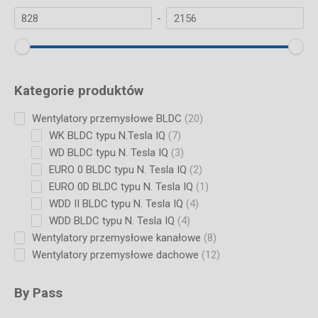
-
Kategorie produktów
20
Wentylatory przemysłowe BLDC
20
products
7
WK BLDC typu N.Tesla IQ
7
products
3
WD BLDC typu N. Tesla IQ
3
products
2
EURO 0 BLDC typu N. Tesla IQ
2
products
1
EURO 0D BLDC typu N. Tesla IQ
1
product
4
WDD II BLDC typu N. Tesla IQ
4
products
4
WDD BLDC typu N. Tesla IQ
4
products
8
Wentylatory przemysłowe kanałowe
8
products
12
Wentylatory przemysłowe dachowe
12
products
By Pass