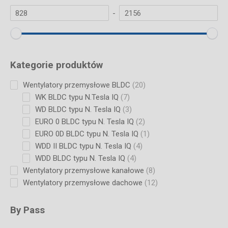
-
Kategorie produktów
20
Wentylatory przemysłowe BLDC
20
products
7
WK BLDC typu N.Tesla IQ
7
products
3
WD BLDC typu N. Tesla IQ
3
products
2
EURO 0 BLDC typu N. Tesla IQ
2
products
1
EURO 0D BLDC typu N. Tesla IQ
1
product
4
WDD II BLDC typu N. Tesla IQ
4
products
4
WDD BLDC typu N. Tesla IQ
4
products
8
Wentylatory przemysłowe kanałowe
8
products
12
Wentylatory przemysłowe dachowe
12
products
By Pass