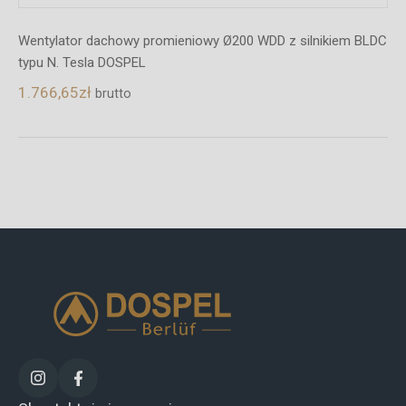
y promieniowy Ø200 WDD z silnikiem BLDC
Wentylator dachowy p
PEL
typu N. Tesla DOSPEL
1.355,91
zł
brutto