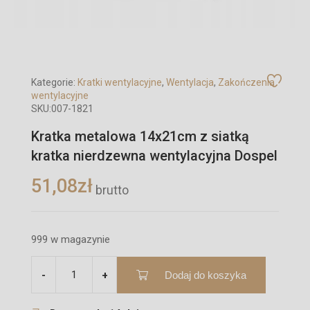
Kategorie:
Kratki wentylacyjne
,
Wentylacja
,
Zakończenia
wentylacyjne
SKU:
007-1821
Kratka metalowa 14x21cm z siatką
kratka nierdzewna wentylacyjna Dospel
51,08
zł
brutto
999 w magazynie
Dodaj do koszyka