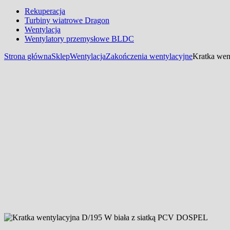
Rekuperacja
Turbiny wiatrowe Dragon
Wentylacja
Wentylatory przemysłowe BLDC
Strona główna
Sklep
Wentylacja
Zakończenia wentylacyjne
Kratka wen