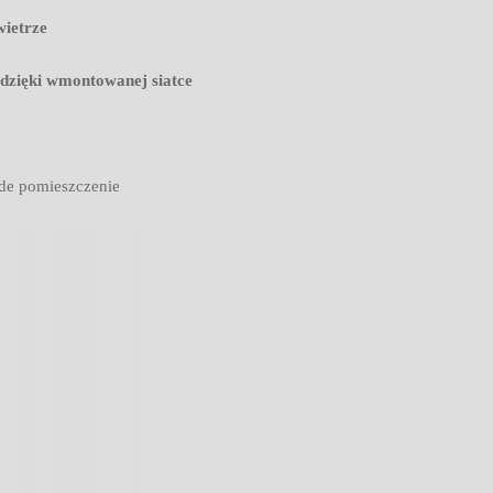
wietrze
 dzięki wmontowanej siatce
żde pomieszczenie