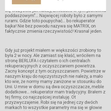
projektować. Napociłem się przy tej instalacji, żeby
się wszystko jak należy, zmieściło w tym „schowku
poddaszowym”… Najwięcej roboty było z samymi
rurami. Gdzie toto poupychać… bo rekuperator
bajka! Nie bez powodu nazywa się MATRIX, on
faktycznie zmienia rzeczywistość! Krasnal jeden.
Gdy już projekt miałem w większości zrobiony to
była 2 w nocy. Ale zamiast się kłaść, wróciłem na
stronę BERLUFA i czytałem o ich centralach
rekuperacyjnych z oczyszczaniem powietrza.
Zacny koncept z tym oczyszczaniem. Powietrze w
naszym kraju do najczystszych nie należy, a mało
kto wie, że normy mamy zaniżone w stosunku do
Unii. U mnie w domu są dwa oczyszczacze, meble
dodatkowe… rekuperator mam tradycyjny. Brałem z
tej firmy, co najczęściej instaluję. Ot
przyzwyczajenie. Robi się na jednej czy dwóch
markach to wszystkie parametry ma się w głowie