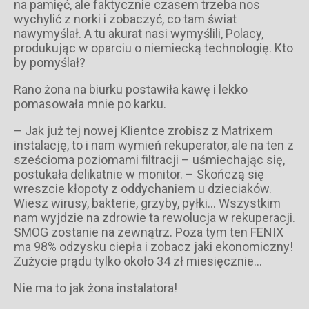
na pamięć, ale faktycznie czasem trzeba nos
wychylić z norki i zobaczyć, co tam świat
nawymyślał. A tu akurat nasi wymyślili, Polacy,
produkując w oparciu o niemiecką technologię. Kto
by pomyślał?
Rano żona na biurku postawiła kawę i lekko
pomasowała mnie po karku.
– Jak już tej nowej Klientce zrobisz z Matrixem
instalację, to i nam wymień rekuperator, ale na ten z
sześcioma poziomami filtracji – uśmiechając się,
postukała delikatnie w monitor. – Skończą się
wreszcie kłopoty z oddychaniem u dzieciaków.
Wiesz wirusy, bakterie, grzyby, pyłki… Wszystkim
nam wyjdzie na zdrowie ta rewolucja w rekuperacji.
SMOG zostanie na zewnątrz. Poza tym ten FENIX
ma 98% odzysku ciepła i zobacz jaki ekonomiczny!
Zużycie prądu tylko około 34 zł miesięcznie…
Nie ma to jak żona instalatora!