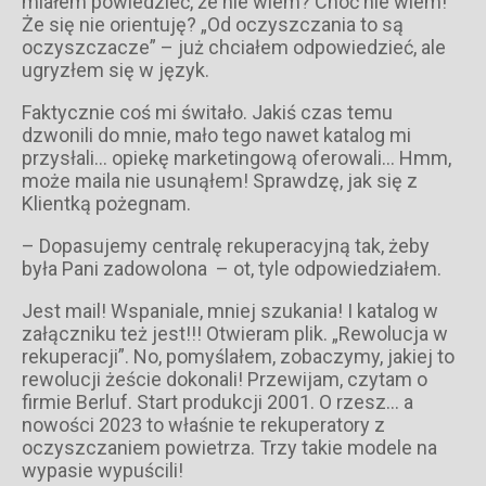
miałem powiedzieć, że nie wiem? Choć nie wiem!
Że się nie orientuję? „Od oczyszczania to są
oczyszczacze” – już chciałem odpowiedzieć, ale
ugryzłem się w język.
Faktycznie coś mi świtało. Jakiś czas temu
dzwonili do mnie, mało tego nawet katalog mi
przysłali… opiekę marketingową oferowali… Hmm,
może maila nie usunąłem! Sprawdzę, jak się z
Klientką pożegnam.
– Dopasujemy centralę rekuperacyjną tak, żeby
była Pani zadowolona – ot, tyle odpowiedziałem.
Jest mail! Wspaniale, mniej szukania! I katalog w
załączniku też jest!!! Otwieram plik. „Rewolucja w
rekuperacji”. No, pomyślałem, zobaczymy, jakiej to
rewolucji żeście dokonali! Przewijam, czytam o
firmie Berluf. Start produkcji 2001. O rzesz… a
nowości 2023 to właśnie te rekuperatory z
oczyszczaniem powietrza. Trzy takie modele na
wypasie wypuścili!