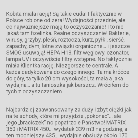
Kobita miała rację! Są takie cuda! I faktycznie w
Polsce robione od zera! Wydajności przednie, ale
co najważniejsze mają to oczyszczanie! I to nie
jakaś tam fizelinka. Realne oczyszczanie! Bakterie,
wirusy, grzyby, pleśń, roztocza, kurz, pyłki, sierść,
zapachy, dym, lotne związki organiczne… i jeszcze
SMOG usuwają! HEPA H13, filtr węglowy, ozonator,
lampa UV i oczywiście filtry wstępne. No faktycznie
miała Klientka rację. Niezgorsze te centrale. A
każda dedykowana do czego innego. Ta ma króćce
do góry, ta tylko 20 cm wysokości, ta mała a jaka
wydajna… a tu tanioszka jak barszcz. Wróciłem do
tych z oczyszczaniem.
Najbardziej zaawansowany za duży i zbyt ciężki jak
na te schody, które mi przyjdzie „pokonać”… ale
jego „braciszek” no popatrzcie Państwo! MATRIX
350 i MATRIX 450… wydatek 339 m3 na godzinę, a
ten mocniejszy 435… wydajnie obsłuży około 170