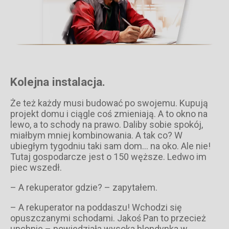
Kolejna instalacja.
Że też każdy musi budować po swojemu. Kupują
projekt domu i ciągle coś zmieniają. A to okno na
lewo, a to schody na prawo. Daliby sobie spokój,
miałbym mniej kombinowania. A tak co? W
ubiegłym tygodniu taki sam dom… na oko. Ale nie!
Tutaj gospodarcze jest o 150 węższe. Ledwo im
piec wszedł.
– A rekuperator gdzie? – zapytałem.
– A rekuperator na poddaszu! Wchodzi się
opuszczanymi schodami. Jakoś Pan to przecież
upchnie – powiedziała wysoka blondynka w