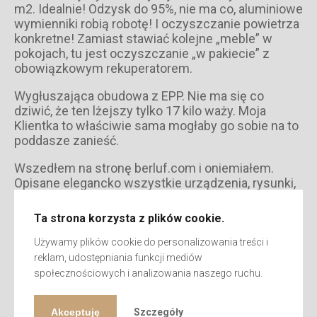
m2. Idealnie! Odzysk do 95%, nie ma co, aluminiowe
wymienniki robią robotę! I oczyszczanie powietrza
konkretne! Zamiast stawiać kolejne „meble” w
pokojach, tu jest oczyszczanie „w pakiecie” z
obowiązkowym rekuperatorem.
Wygłuszająca obudowa z EPP. Nie ma się co
dziwić, że ten lżejszy tylko 17 kilo waży. Moja
Klientka to właściwie sama mogłaby go sobie na to
poddasze zanieść.
Wszedłem na stronę berluf.com i oniemiałem.
Opisane elegancko wszystkie urządzenia, rysunki,
wykresy wydajności. Sklep też mają on-line i
patrzcie, patrzcie! Program Doboru! No to jak tak, to
Ta strona korzysta z plików cookie.
zobaczymy, może mi pomoże przy doborze.
Zalogowałem się, bo jeszcze przy tym do
Używamy plików cookie do personalizowania treści i
zgarnięcia rabat na skrzynki i kanały! Coraz lepiej.
reklam, udostępniania funkcji mediów
Wprowadziłem dane domu Klientki. Wybrałem
społecznościowych i analizowania naszego ruchu.
konkretny model rekuperatora. Ten cięższy
wybrałem a co! W końcu to aż 18 kilo wagi! I proszę
Akceptuję
Szczegóły
bardzo, mam szczegóły, mam koszty. Można