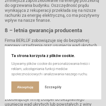
zmniejsza zapotrzebowanie na energię potrzebną
do ogrzewania budynku. Oszczędność prądu
wynikająca z rekuperacji przekłada się na niższe
rachunki za energię elektryczną, co ma pozytywny
wpływ na nasze finanse.
8 – letnia gwarancja producenta
Firma BERLÜF zobowiązuje się do bezpłatnej
naprawy urządzenia oraz usunięcia wad ukrytych
lub powstałych z winy producenta w okresie
8
lat
od daty zakupu na centralę wentylacyjną, z
Ta strona korzysta z plików cookie.
wyłączeniem sterownika. Sterownik objęty jest
Używamy plików cookie do personalizowania treści i
niniejszą gwarancją w okresie gwarancji
reklam, udostępniania funkcji mediów
udzielonej przez jego producenta.
społecznościowych i analizowania naszego ruchu.
Roszczenia wynikające z gwarancji powstają z
dniem zakupu urządzenia oraz wygasają z
Akceptuję
Szczegóły
upływem ostatniego dnia terminu gwarancji na
dany produkt, liczonego od dnia zakupu. Gwarancja
zobowiązuje firmę Dospel do bezpłatnego
usunięcia wad ukrytych lub powstałych z winy